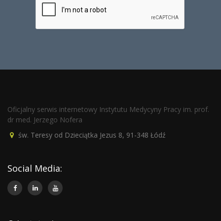
Oficjalny serwis internetowy Instytutu Medycyny Pracy im. prof.
dr med. Jerzego Nofera
św. Teresy od Dzieciątka Jezus 8, 91-348 Łódź
Social Media: