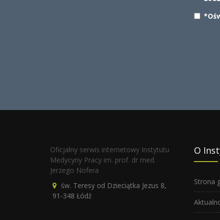
*Ośw
O Inst
Oficjalny serwis internetowy Instytutu
Medycyny Pracy im. prof. dr med.
Jerzego Nofera
Strona 
św. Teresy od Dzieciątka Jezus 8,
91-348 Łódź
Aktualn