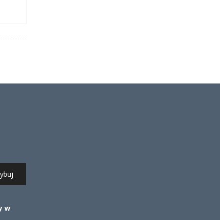
ybuj
y w