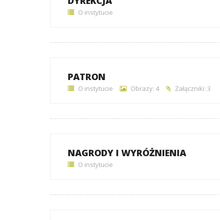
DYREKCJA
O instytucie
PATRON
O instytucie
Obrazy: 4
Załączniki: 3
NAGRODY I WYRÓŻNIENIA
O instytucie