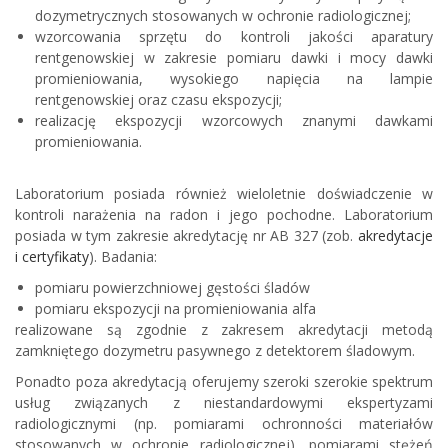
dozymetrycznych stosowanych w ochronie radiologicznej;
wzorcowania sprzętu do kontroli jakości aparatury
rentgenowskiej w zakresie pomiaru dawki i mocy dawki
promieniowania, wysokiego napięcia na lampie
rentgenowskiej oraz czasu ekspozycji;
realizację ekspozycji wzorcowych znanymi dawkami
promieniowania.
Laboratorium posiada również wieloletnie doświadczenie w
kontroli narażenia na radon i jego pochodne. Laboratorium
posiada w tym zakresie akredytację nr AB 327 (zob.
akredytacje
i certyfikaty
). Badania:
pomiaru powierzchniowej gęstości śladów
pomiaru ekspozycji na promieniowania alfa
realizowane są zgodnie z zakresem akredytacji metodą
zamkniętego dozymetru pasywnego z detektorem śladowym.
Ponadto poza akredytacją oferujemy szeroki szerokie spektrum
usług związanych z niestandardowymi ekspertyzami
radiologicznymi (np. pomiarami ochronności materiałów
stosowanych w ochronie radiologicznej), pomiarami stężeń